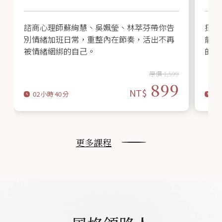
諮商心理師蘇絢慧、吳姵瑩、林萃芬帶你告
探索
別情緒加班日常，重整內在節奏，活出不再
能」
被情緒綑綁的自己。
的「
由應
原價 1,599
899
02
小時
40
分
00
更多課程