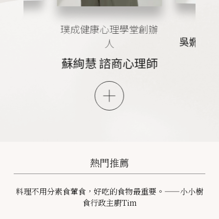
圖畫館
愛心
璞成健康心理學堂創辦
yu
吳姵瑩 
人
蘇絢慧 諮商心理師
熱門推薦
料理不用分素食葷食，好吃的食物最重要。——小小樹
食行政主廚Tim