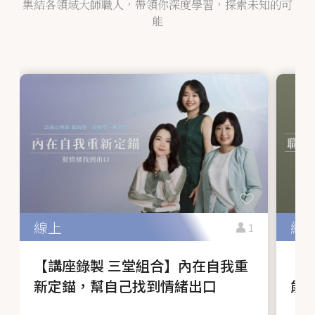
集結各領域大師職人，帶領你深度學習，探索未知的可
能
1
【講座錄製 三堂組合】內在自我重
【
新定錨，幫自己找到情緒出口
能